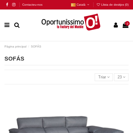
Contacteu-nos
Català
Llista de desitjos (
0
)
0
Pàgina principal
SOFÁS
SOFÁS
Triar
23