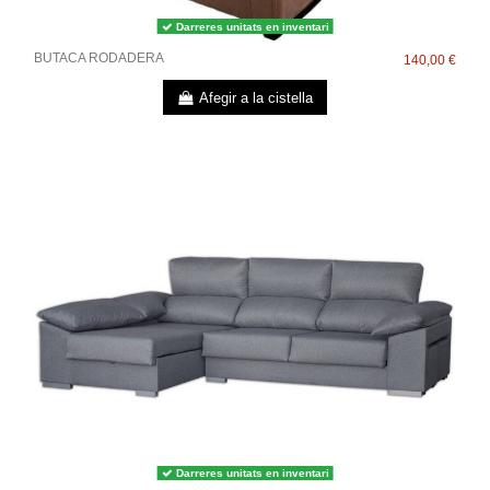
Darreres unitats en inventari
BUTACA RODADERA
140,00 €
Afegir a la cistella
Darreres unitats en inventari