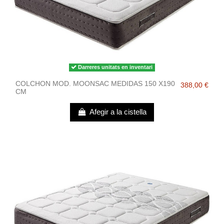
Darreres unitats en inventari
COLCHON MOD. MOONSAC MEDIDAS 150 X190
388,00 €
CM
Afegir a la cistella