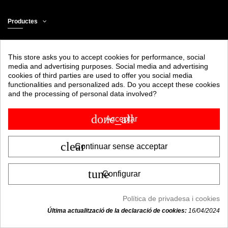
Productes
Legal
This store asks you to accept cookies for performance, social
media and advertising purposes. Social media and advertising
Atenció a el client
cookies of third parties are used to offer you social media
functionalities and personalized ads. Do you accept these cookies
Poseu-vos en contacte amb nosaltres
and the processing of personal data involved?
done_all
Acceptar
clear
Continuar sense acceptar
tune
Configurar
Política de privadesa i cookies
Última actualització de la declaració de cookies:
16/04/2024