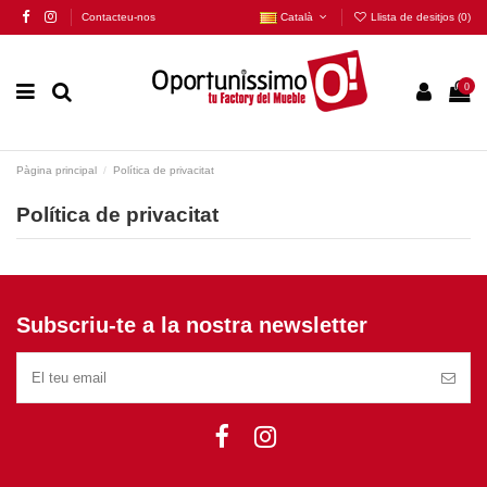
Contacteu-nos
Català
Llista de desitjos (
0
)
0
Pàgina principal
Política de privacitat
Política de privacitat
Subscriu-te a la nostra newsletter