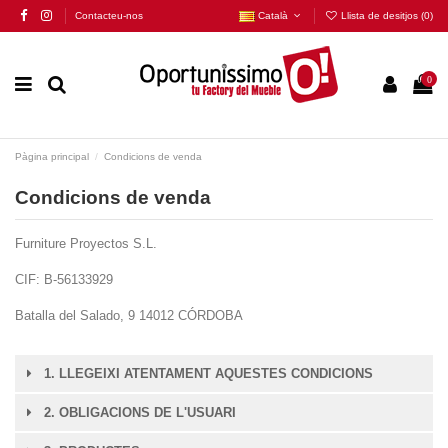
Contacteu-nos
Català
Llista de desitjos (
0
)
0
Pàgina principal
Condicions de venda
Condicions de venda
Furniture Proyectos S.L.
CIF: B-56133929
Batalla del Salado, 9 14012 CÓRDOBA
1. LLEGEIXI ATENTAMENT AQUESTES CONDICIONS
2. OBLIGACIONS DE L'USUARI