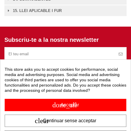
15. LLEI APLICABLE I FUR
Subscriu-te a la nostra newsletter
This store asks you to accept cookies for performance, social
media and advertising purposes. Social media and advertising
cookies of third parties are used to offer you social media
functionalities and personalized ads. Do you accept these cookies
and the processing of personal data involved?
Productes
done_all
Acceptar
Legal
clear
Continuar sense acceptar
Atenció a el client